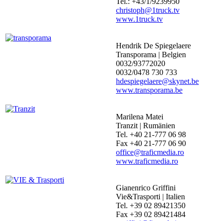
Tel.: +43/1/9239950
christoph@1truck.tv
www.1truck.tv
Hendrik De Spiegelaere
Transporama | Belgien
0032/93772020
0032/0478 730 733
hdespiegelaere@skynet.be
www.transporama.be
Marilena Matei
Tranzit | Rumänien
Tel. +40 21-777 06 98
Fax +40 21-777 06 90
office@traficmedia.ro
www.traficmedia.ro
Gianenrico Griffini
Vie&Trasporti | Italien
Tel. +39 02 89421350
Fax +39 02 89421484