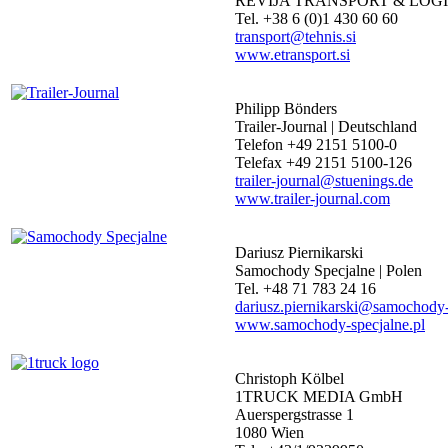
REVIJA TRANSPORT & LOGIST
Tel. +38 6 (0)1 430 60 60
transport@tehnis.si
www.etransport.si
Philipp Bönders
Trailer-Journal | Deutschland
Telefon +49 2151 5100-0
Telefax +49 2151 5100-126
trailer-journal@stuenings.de
www.trailer-journal.com
Dariusz Piernikarski
Samochody Specjalne | Polen
Tel. +48 71 783 24 16
dariusz.piernikarski@samochody-
www.samochody-specjalne.pl
Christoph Kölbel
1TRUCK MEDIA GmbH
Auerspergstrasse 1
1080 Wien