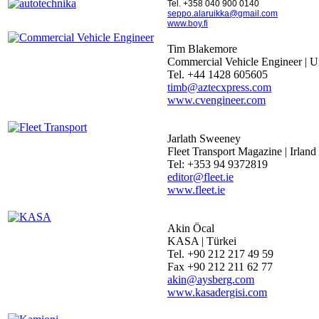
Tel. +358 040 900 0140
seppo.alaruikka@gmail.com
www.boy.fi
Tim Blakemore
Commercial Vehicle Engineer | 
Tel. +44 1428 605605
timb@aztecxpress.com
www.cvengineer.com
Jarlath Sweeney
Fleet Transport Magazine | Irland
Tel: +353 94 9372819
editor@fleet.ie
www.fleet.ie
Akin Öcal
KASA | Türkei
Tel. +90 212 217 49 59
Fax +90 212 211 62 77
akin@aysberg.com
www.kasadergisi.com